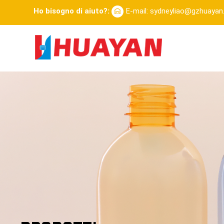
Ho bisogno di aiuto?:
E-mail: sydneyliao@gzhuaya