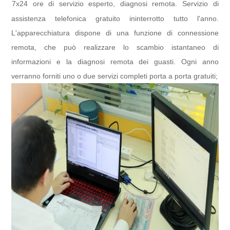
7x24 ore di servizio esperto, diagnosi remota. Servizio di
l
assistenza telefonica gratuito ininterrotto tutto l'anno.
L'apparecchiatura dispone di una funzione di connessione
remota, che può realizzare lo scambio istantaneo di
informazioni e la diagnosi remota dei guasti. Ogni anno
verranno forniti uno o due servizi completi porta a porta gratuiti;