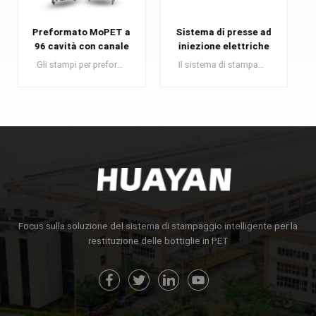
Sistema di presse ad
Stampo Iniezione
iniezione elettriche
Preforme Pet 48cav
di fascia alta serie
Il sistema di stampaggio a iniezione di preforme PET di tipo servo elettrico della serie Eone è un modello di alta qualità a risparmio energetico adatto alla produzione di piccoli lotti.
Gli stampi per preforme in PET sono un componente essenziale nella produzione di preforme in PET, che fungono da elementi costitutivi per bottiglie di plastica di alta qualità.
Epioneer-500PET
SAPERNE DI PIÙ
SAPERNE DI PIÙ
Focus sulla soluzione del sistema di stampaggio intelligente per la
restituzione delle bottiglie in PET