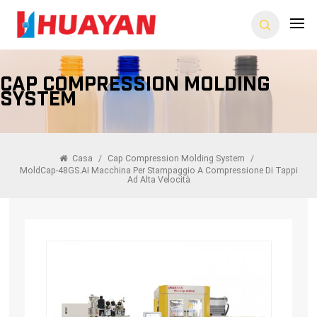
Cap Compression Molding
System
Casa
/
Cap Compression Molding System
/
MoldCap-48GS.AI Macchina Per Stampaggio A Compressione Di Tappi
Ad Alta Velocità