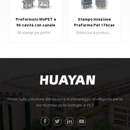
Preformato MoPET a
Stampo Iniezione
96 cavità con canale
Preforme Pet 176cav
caldo con valvola
Gli stampi per preforme in PET sono un componente essenziale nella produzione di preforme in PET, che fungono da elementi costitutivi per bottiglie di plastica di alta qualità.
Ottimizza la produzione di bottiglie di plastica con i nostri stampi per preforme in PET di alto livello . Ottieni precisione e qualità senza sforzo per bottiglie di qualità superiore.
SAPERNE DI PIÙ
SAPERNE DI PIÙ
Focus sulla soluzione del sistema di stampaggio intelligente per la
restituzione delle bottiglie in PET