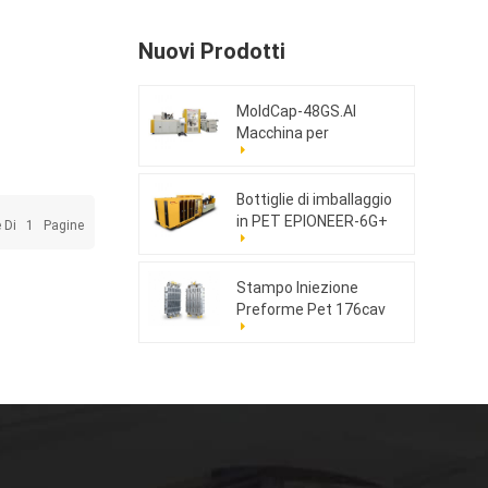
Nuovi Prodotti
MoldCap-48GS.AI
Macchina per
stampaggio a
compressione di tappi
ad alta velocità
Bottiglie di imballaggio
in PET EPIONEER-6G+
e Di
1
Pagine
Stampo Iniezione
Preforme Pet 176cav