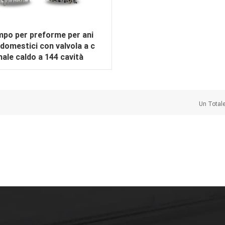
po per preforme per ani
 domestici con valvola a c
nale caldo a 144 cavità
Un Total