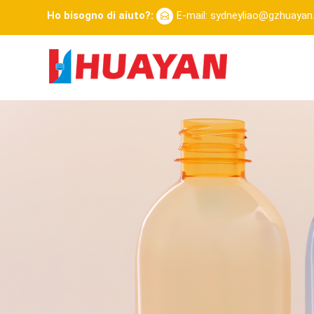
Ho bisogno di aiuto?:
E-mail: sydneyliao@gzhuaya