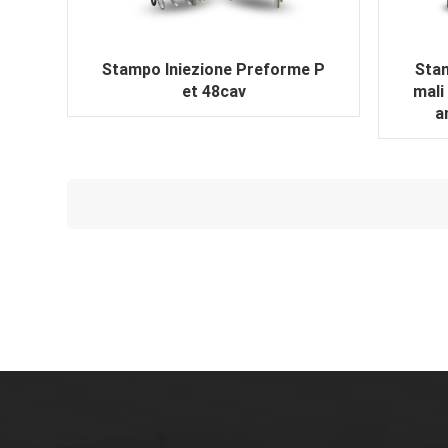
Stampo Iniezione Preforme P
Stam
et 48cav
mali
a