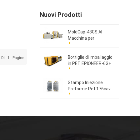
Nuovi Prodotti
MoldCap-48GS.AI
Macchina per
stampaggio a
compressione di tappi
ad alta velocità
Bottiglie di imballaggio
e Di
1
Pagine
in PET EPIONEER-6G+
Stampo Iniezione
Preforme Pet 176cav