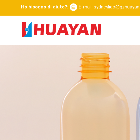
Ho bisogno di aiuto?:
E-mail: sydneyliao@gzhuaya