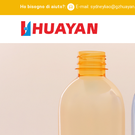
Ho bisogno di aiuto?:
E-mail: sydneyliao@gzhuaya