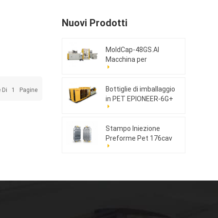
Nuovi Prodotti
MoldCap-48GS.AI
Macchina per
stampaggio a
compressione di tappi
ad alta velocità
Bottiglie di imballaggio
e Di
1
Pagine
in PET EPIONEER-6G+
Stampo Iniezione
Preforme Pet 176cav