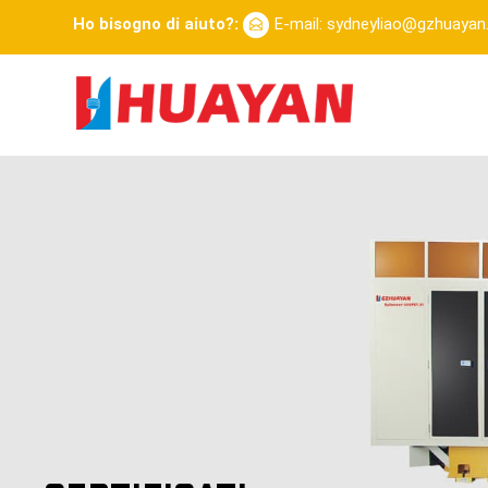
Ho bisogno di aiuto?:
E-mail: sydneyliao@gzhuaya