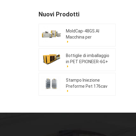
Nuovi Prodotti
MoldCap-48GS.AI
Macchina per
stampaggio a
compressione di tappi
ad alta velocità
Bottiglie di imballaggio
in PET EPIONEER-6G+
Stampo Iniezione
Preforme Pet 176cav