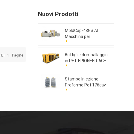
Nuovi Prodotti
MoldCap-48GS.AI
Macchina per
stampaggio a
compressione di tappi
ad alta velocità
Bottiglie di imballaggio
e Di
1
Pagine
in PET EPIONEER-6G+
Stampo Iniezione
Preforme Pet 176cav