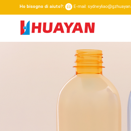
Ho bisogno di aiuto?:
E-mail: sydneyliao@gzhuaya